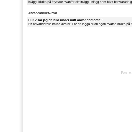
inlägg, klicka på
krysset
ovanför ditt inlägg. Inlägg som blivit besvarade g
Användarbild/Avatar
Hur visar jag en bild under mitt användarnamn?
En användarbild kallas avatar. För att lägga till en egen avatar, klicka på
P
Forumet 