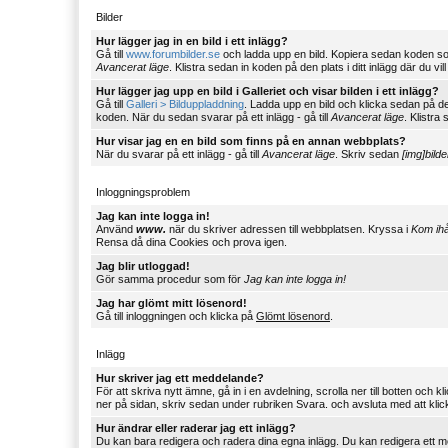
Bilder
Hur lägger jag in en bild i ett inlägg?
Gå till
www.forumbilder.se
och ladda upp en bild. Kopiera sedan koden s
Avancerat läge
. Klistra sedan in koden på den plats i ditt inlägg där du vill
Hur lägger jag upp en bild i Galleriet och visar bilden i ett inlägg?
Gå till
Galleri > Bilduppladdning
. Ladda upp en bild och klicka sedan på d
koden. När du sedan svarar på ett inlägg - gå till
Avancerat läge
. Klistra 
Hur visar jag en en bild som finns på en annan webbplats?
När du svarar på ett inlägg - gå till
Avancerat läge
. Skriv sedan
[img]bild
Inloggningsproblem
Jag kan inte logga in!
Använd
www.
när du skriver adressen till webbplatsen. Kryssa i
Kom ih
Rensa då dina Cookies och prova igen.
Jag blir utloggad!
Gör samma procedur som för
Jag kan inte logga in!
Jag har glömt mitt lösenord!
Gå till inloggningen och klicka på
Glömt lösenord
.
Inlägg
Hur skriver jag ett meddelande?
För att skriva nytt ämne, gå in i en avdelning, scrolla ner till botten och
ner på sidan, skriv sedan under rubriken Svara. och avsluta med att kli
Hur ändrar eller raderar jag ett inlägg?
Du kan bara redigera och radera dina egna inlägg. Du kan redigera ett 