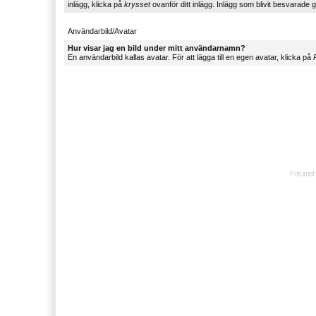
inlägg, klicka på
krysset
ovanför ditt inlägg. Inlägg som blivit besvarade g
Användarbild/Avatar
Hur visar jag en bild under mitt användarnamn?
En användarbild kallas avatar. För att lägga till en egen avatar, klicka på
P
Forumet 