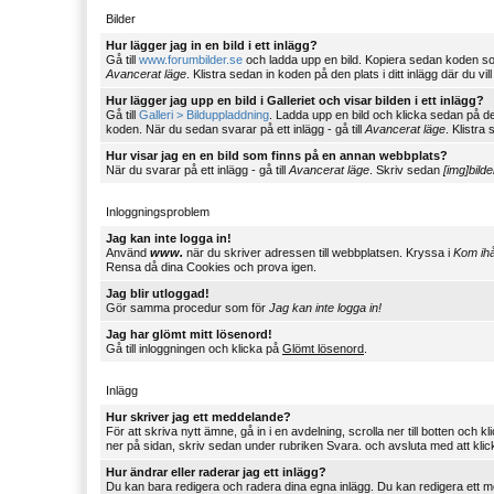
Bilder
Hur lägger jag in en bild i ett inlägg?
Gå till
www.forumbilder.se
och ladda upp en bild. Kopiera sedan koden s
Avancerat läge
. Klistra sedan in koden på den plats i ditt inlägg där du vill
Hur lägger jag upp en bild i Galleriet och visar bilden i ett inlägg?
Gå till
Galleri > Bilduppladdning
. Ladda upp en bild och klicka sedan på d
koden. När du sedan svarar på ett inlägg - gå till
Avancerat läge
. Klistra 
Hur visar jag en en bild som finns på en annan webbplats?
När du svarar på ett inlägg - gå till
Avancerat läge
. Skriv sedan
[img]bild
Inloggningsproblem
Jag kan inte logga in!
Använd
www.
när du skriver adressen till webbplatsen. Kryssa i
Kom ih
Rensa då dina Cookies och prova igen.
Jag blir utloggad!
Gör samma procedur som för
Jag kan inte logga in!
Jag har glömt mitt lösenord!
Gå till inloggningen och klicka på
Glömt lösenord
.
Inlägg
Hur skriver jag ett meddelande?
För att skriva nytt ämne, gå in i en avdelning, scrolla ner till botten och
ner på sidan, skriv sedan under rubriken Svara. och avsluta med att kli
Hur ändrar eller raderar jag ett inlägg?
Du kan bara redigera och radera dina egna inlägg. Du kan redigera ett 