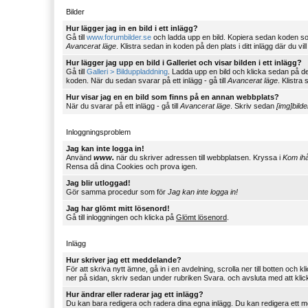
Bilder
Hur lägger jag in en bild i ett inlägg?
Gå till
www.forumbilder.se
och ladda upp en bild. Kopiera sedan koden s
Avancerat läge
. Klistra sedan in koden på den plats i ditt inlägg där du vill
Hur lägger jag upp en bild i Galleriet och visar bilden i ett inlägg?
Gå till
Galleri > Bilduppladdning
. Ladda upp en bild och klicka sedan på d
koden. När du sedan svarar på ett inlägg - gå till
Avancerat läge
. Klistra 
Hur visar jag en en bild som finns på en annan webbplats?
När du svarar på ett inlägg - gå till
Avancerat läge
. Skriv sedan
[img]bild
Inloggningsproblem
Jag kan inte logga in!
Använd
www.
när du skriver adressen till webbplatsen. Kryssa i
Kom ih
Rensa då dina Cookies och prova igen.
Jag blir utloggad!
Gör samma procedur som för
Jag kan inte logga in!
Jag har glömt mitt lösenord!
Gå till inloggningen och klicka på
Glömt lösenord
.
Inlägg
Hur skriver jag ett meddelande?
För att skriva nytt ämne, gå in i en avdelning, scrolla ner till botten och
ner på sidan, skriv sedan under rubriken Svara. och avsluta med att kli
Hur ändrar eller raderar jag ett inlägg?
Du kan bara redigera och radera dina egna inlägg. Du kan redigera ett 