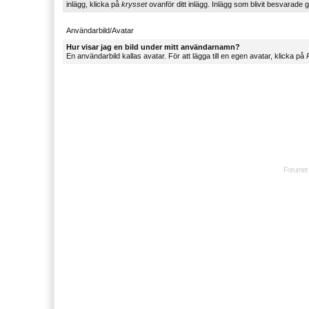
inlägg, klicka på
krysset
ovanför ditt inlägg. Inlägg som blivit besvarade g
Användarbild/Avatar
Hur visar jag en bild under mitt användarnamn?
En användarbild kallas avatar. För att lägga till en egen avatar, klicka på
P
Forumet 