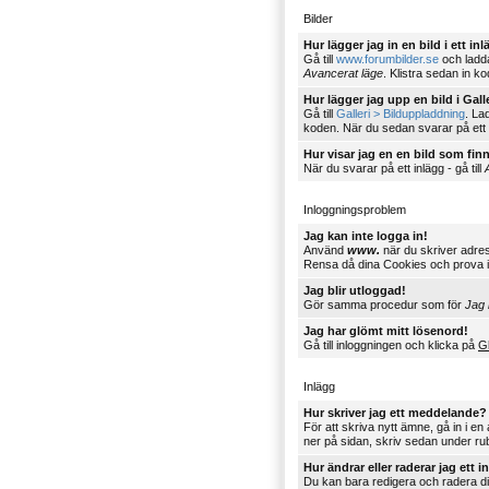
Bilder
Hur lägger jag in en bild i ett in
Gå till
www.forumbilder.se
och ladda
Avancerat läge
. Klistra sedan in kod
Hur lägger jag upp en bild i Galle
Gå till
Galleri > Bilduppladdning
. La
koden. När du sedan svarar på ett in
Hur visar jag en en bild som fi
När du svarar på ett inlägg - gå till
Inloggningsproblem
Jag kan inte logga in!
Använd
www.
när du skriver adres
Rensa då dina Cookies och prova 
Jag blir utloggad!
Gör samma procedur som för
Jag 
Jag har glömt mitt lösenord!
Gå till inloggningen och klicka på
G
Inlägg
Hur skriver jag ett meddelande?
För att skriva nytt ämne, gå in i en
ner på sidan, skriv sedan under ru
Hur ändrar eller raderar jag ett i
Du kan bara redigera och radera d