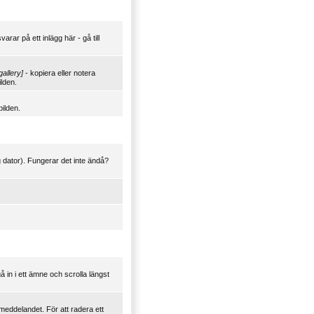
arar på ett inlägg här - gå till
gallery]
- kopiera eller notera
ilden.
bilden.
ig dator). Fungerar det inte ändå?
gå in i ett ämne och scrolla längst
meddelandet. För att radera ett