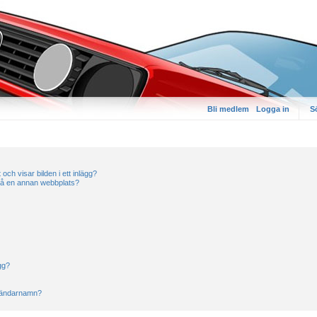
Bli medlem
Logga in
S
 och visar bilden i ett inlägg?
 på en annan webbplats?
ägg?
nvändarnamn?