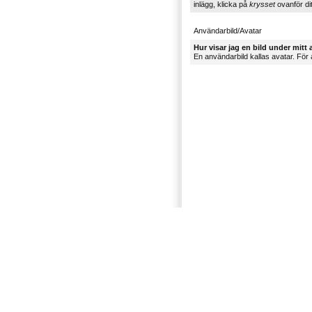
inlägg, klicka på
krysset
ovanför dit
Användarbild/Avatar
Hur visar jag en bild under mit
En användarbild kallas avatar. För a