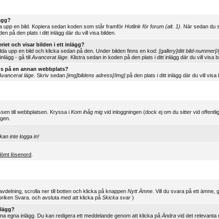
lägg?
 upp en bild. Kopiera sedan koden som står framför
Hotlink för forum (alt. 1)
. När sedan du sv
en på den plats i ditt inlägg där du vill visa bilden.
riet och visar bilden i ett inlägg?
dda upp en bild och klicka sedan på den. Under bilden finns en kod:
[gallery]ditt bild-nummer[/
lägg - gå till
Avancerat läge
. Klistra sedan in koden på den plats i ditt inlägg där du vill visa b
nns på en annan webbplats?
Avancerat läge
. Skriv sedan
[img]bildens adress[/img]
på den plats i ditt inlägg där du vill visa 
sen till webbplatsen. Kryssa i
Kom ihåg mig
vid inloggningen (dock ej om du sitter vid offentl
igen.
kan inte logga in!
lömt lösenord
.
 avdelning, scrolla ner till botten och klicka på knappen
Nytt Ämne
. Vill du svara på ett ämne, 
briken Svara. och avsluta med att klicka på
Skicka svar
)
nlägg?
ina egna inlägg. Du kan redigera ett meddelande genom att klicka på
Ändra
vid det relevanta 