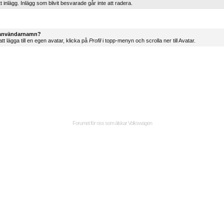
t inlägg. Inlägg som blivit besvarade går inte att radera.
t användarnamn?
tt lägga till en egen avatar, klicka på
Profil
i topp-menyn och scrolla ner till Avatar.
Forumet för oss som älskar Volkswagen