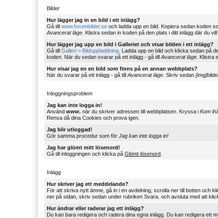
Bilder
Hur lägger jag in en bild i ett inlägg?
Gå till
www.forumbilder.se
och ladda upp en bild. Kopiera sedan koden s
Avancerat läge
. Klistra sedan in koden på den plats i ditt inlägg där du vill
Hur lägger jag upp en bild i Galleriet och visar bilden i ett inlägg?
Gå till
Galleri > Bilduppladdning
. Ladda upp en bild och klicka sedan på d
koden. När du sedan svarar på ett inlägg - gå till
Avancerat läge
. Klistra 
Hur visar jag en en bild som finns på en annan webbplats?
När du svarar på ett inlägg - gå till
Avancerat läge
. Skriv sedan
[img]bild
Inloggningsproblem
Jag kan inte logga in!
Använd
www.
när du skriver adressen till webbplatsen. Kryssa i
Kom ih
Rensa då dina Cookies och prova igen.
Jag blir utloggad!
Gör samma procedur som för
Jag kan inte logga in!
Jag har glömt mitt lösenord!
Gå till inloggningen och klicka på
Glömt lösenord
.
Inlägg
Hur skriver jag ett meddelande?
För att skriva nytt ämne, gå in i en avdelning, scrolla ner till botten och
ner på sidan, skriv sedan under rubriken Svara. och avsluta med att kli
Hur ändrar eller raderar jag ett inlägg?
Du kan bara redigera och radera dina egna inlägg. Du kan redigera ett 