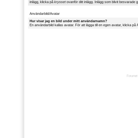
inlägg, klicka på
krysset
ovanför ditt inlägg. Inlägg som blivit besvarade g
Användarbild/Avatar
Hur visar jag en bild under mitt användarnamn?
En användarbild kallas avatar. För att lägga till en egen avatar, klicka på
P
Forumet 