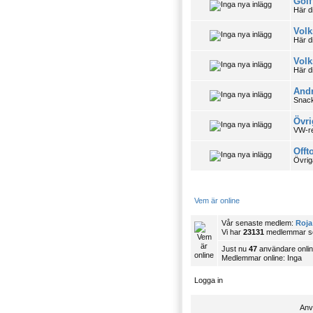
Golf 
Här d
Volk
Här d
Vol
Här d
Andr
Snack
Övri
VW-re
Offt
Övrig
Vem är online
Vår senaste medlem:
Roja
Vi har
23131
medlemmar so
Just nu
47
användare onli
Medlemmar online: Inga
Logga in
Anv