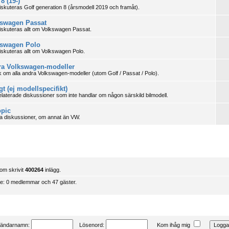
8 (19-)
iskuteras Golf generation 8 (årsmodell 2019 och framåt).
swagen Passat
iskuteras allt om Volkswagen Passat.
kswagen Polo
iskuteras allt om Volkswagen Polo.
a Volkswagen-modeller
 om alla andra Volkswagen-modeller (utom Golf / Passat / Polo).
gt (ej modellspecifikt)
laterade diskussioner som inte handlar om någon särskild bilmodell.
opic
a diskussioner, om annat än VW.
m skrivit
400264
inlägg.
ne: 0 medlemmar och 47 gäster.
ändarnamn:
Lösenord:
Kom ihåg mig