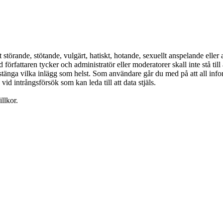
 störande, stötande, vulgärt, hatiskt, hotande, sexuellt anspelande eller
rfattaren tycker och administratör eller moderatorer skall inte stå till 
r stänga vilka inlägg som helst. Som användare går du med på att all info
id intrångsförsök som kan leda till att data stjäls.
llkor.