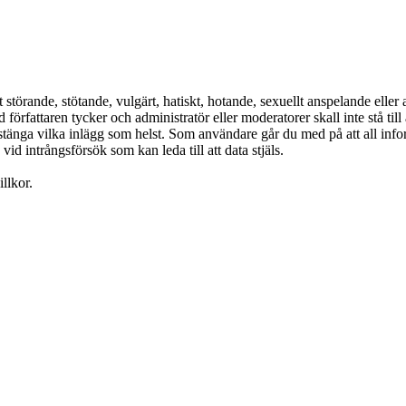
 störande, stötande, vulgärt, hatiskt, hotande, sexuellt anspelande eller
rfattaren tycker och administratör eller moderatorer skall inte stå till 
r stänga vilka inlägg som helst. Som användare går du med på att all info
id intrångsförsök som kan leda till att data stjäls.
llkor.