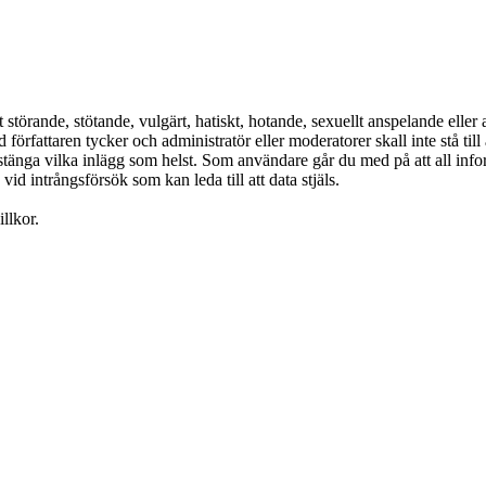
 störande, stötande, vulgärt, hatiskt, hotande, sexuellt anspelande eller
rfattaren tycker och administratör eller moderatorer skall inte stå till 
r stänga vilka inlägg som helst. Som användare går du med på att all info
id intrångsförsök som kan leda till att data stjäls.
llkor.