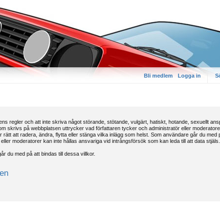
Bli medlem
Logga in
S
ns regler och att inte skriva något störande, stötande, vulgärt, hatiskt, hotande, sexuellt an
 skrivs på webbplatsen uttrycker vad författaren tycker och administratör eller moderatorer sk
rätt att radera, ändra, flytta eller stänga vilka inlägg som helst. Som användare går du med på
eller moderatorer kan inte hållas ansvariga vid intrångsförsök som kan leda till att data stjäls.
r du med på att bindas till dessa villkor.
ren