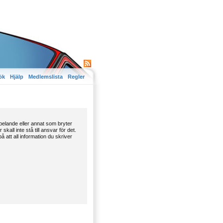
ök
Hjälp
Medlemslista
Regler
spelande eller annat som bryter
all inte stå till ansvar för det.
 att all information du skriver