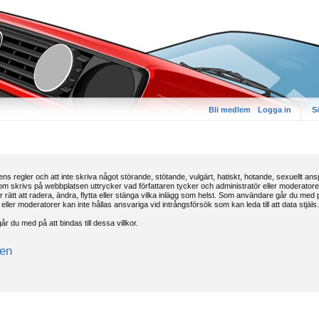
Bli medlem
Logga in
S
ns regler och att inte skriva något störande, stötande, vulgärt, hatiskt, hotande, sexuellt an
 skrivs på webbplatsen uttrycker vad författaren tycker och administratör eller moderatorer sk
rätt att radera, ändra, flytta eller stänga vilka inlägg som helst. Som användare går du med på
eller moderatorer kan inte hållas ansvariga vid intrångsförsök som kan leda till att data stjäls.
r du med på att bindas till dessa villkor.
ren