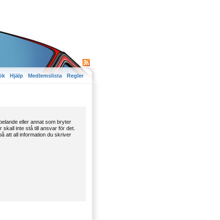
ök
Hjälp
Medlemslista
Regler
spelande eller annat som bryter
all inte stå till ansvar för det.
 att all information du skriver