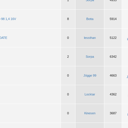
1
Sorpa
4933
 -98 1,4 16V
8
Botta
5914
PDATE
0
lessthan
5122
2
Sorpa
6342
0
Jögge 99
4663
0
Locktar
4362
0
Kinesen
3687