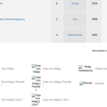
1hk
0
Scotty
3526
ation klimatanläggning
2
Sso
3888
4
Ghostduster
4382
Visa ämnen 
Nya inlägg
Inga nya inlägg
Viktigt m
Nya inlägg [ Populär
Inga nya inlägg [ Populär
Klistrad
]
]
Nya inlägg [ Låst ]
Inga nya inlägg [ Låst ]