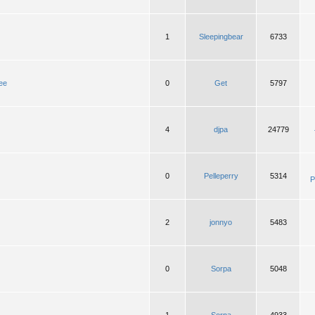
1
Sleepingbear
6733
ee
0
Get
5797
4
djpa
24779
0
Pelleperry
5314
P
2
jonnyo
5483
0
Sorpa
5048