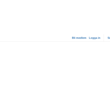
Bli medlem
Logga in
S