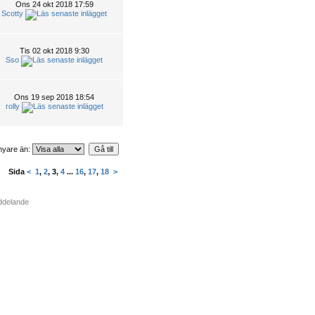
Ons 24 okt 2018 17:59
Scotty
Tis 02 okt 2018 9:30
Sso
Ons 19 sep 2018 18:54
rolly
nyare än:
Sida
<
1
,
2
,
3
,
4
...
16
,
17
,
18
>
eddelande