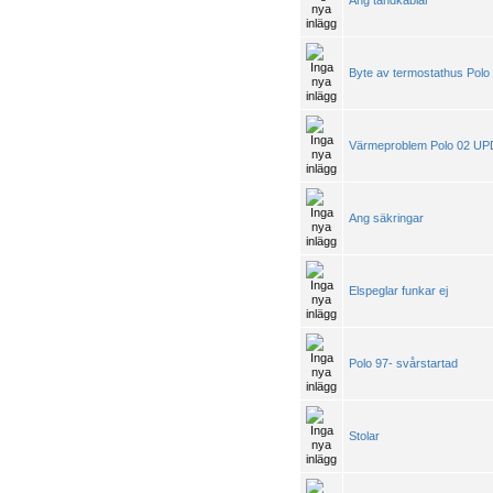
Ang tändkablar
Byte av termostathus Polo
Värmeproblem Polo 02 U
Ang säkringar
Elspeglar funkar ej
Polo 97- svårstartad
Stolar