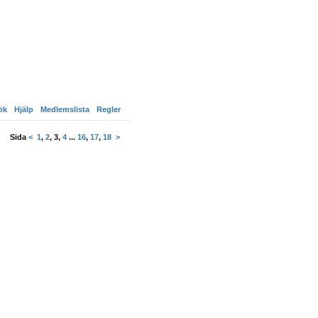
ök
Hjälp
Medlemslista
Regler
Sida
<
1
,
2
,
3
,
4
...
16
,
17
,
18
>