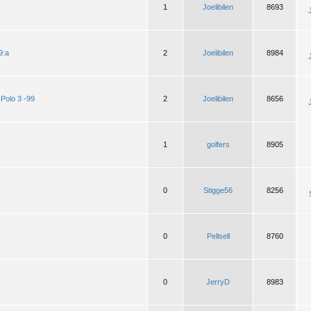
r
1
Joelibilen
8693
J
9:a
2
Joelibilen
8984
J
t Polo 3 -99
2
Joelibilen
8656
J
1
golfers
8905
0
Stigge56
8256
0
Pellsell
8760
0
JerryD
8983