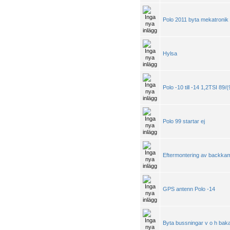
Polo 2011 byta mekatronik
Hylsa
Polo -10 till -14 1,2TSI 89/
Polo 99 startar ej
Eftermontering av backka
GPS antenn Polo -14
Byta bussningar v o h bak