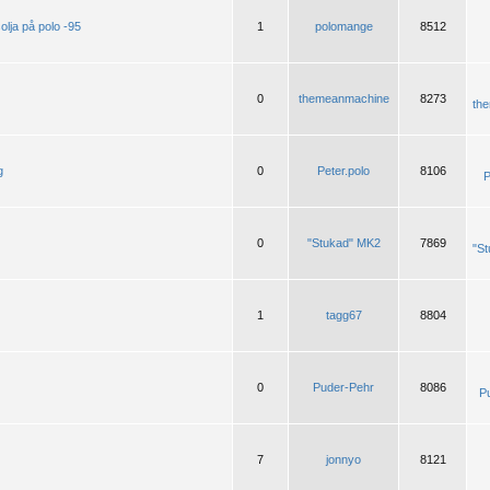
olja på polo -95
1
polomange
8512
0
themeanmachine
8273
th
g
0
Peter.polo
8106
P
0
"Stukad" MK2
7869
"S
1
tagg67
8804
0
Puder-Pehr
8086
P
7
jonnyo
8121