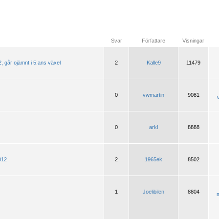
Svar
Författare
Visningar
går ojämnt i 5:ans växel
2
Kalle9
11479
0
vwmartin
9081
0
arkl
8888
012
2
1965ek
8502
1
Joelibilen
8804