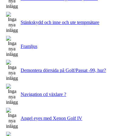
Stänkskydd och inne och ute tempmätare
Framljus
Demontera dörrsida på Golf/Passat -99, hur?
Navigation cd växlare ?
Angel eyes med Xenon Golf IV