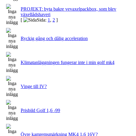
PROJEKT: byta bakre vevaxelpackbox, som blev
växellådshaveri
[
Sida:
1
,
2
]
Ryckig gång och dålig acceleration
Klimatanläggningen fungerar inte i min golf mk4
Vinge till IV?
Prisbild Golf 1,6 -99
Övre kamremsmärkning MK4 1,6 16V?