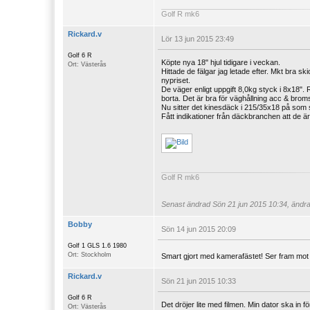
Golf R mk6
Rickard.v
Lör 13 jun 2015 23:49
Golf 6 R
Köpte nya 18" hjul tidigare i veckan.
Ort: Västerås
Hittade de fälgar jag letade efter. Mkt bra s
nypriset.
De väger enligt uppgift 8,0kg styck i 8x18".
borta. Det är bra för väghållning acc & brom
Nu sitter det kinesdäck i 215/35x18 på som s
Fått indikationer från däckbranchen att de är 
Golf R mk6
Senast ändrad
Sön 21 jun 2015 10:34, ändra
Bobby
Sön 14 jun 2015 20:09
Golf 1 GLS 1.6 1980
Ort: Stockholm
Smart gjort med kamerafästet! Ser fram mot
Rickard.v
Sön 21 jun 2015 10:33
Golf 6 R
Det dröjer lite med filmen. Min dator ska in 
Ort: Västerås