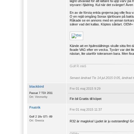
lägre utväxlad för att lättare få upp varv på
styvare i fjädring. Kul när det svänger! Äve
En av de första enkla grejerna jag ville fixa va
O en rejäl omgång Sonax tjärlösare på bakl
Råkade se en annons med en annan torkarar
säker vad det kallas. Köptes såklart. OEM+ 
Kände att en hjulinställnings skulle sitta fint
fixade VAG efter en vecka. Tyvärr var det lit
nästan, lite utanför toleransen bara. Men fix
Golf R mk6
Senast ändrad
Tis 14 jul 2015 0:05, ändrad t
blackbird
Fre 01 maj 2015 9:29
Passat 7 TDI 2011
Ort: Vimmerby
Fin bil Grattis till köpet
Fnatrik
Fre 01 maj 2015 11:37
Golf 2 16v GTi -89
Ort: Gnesta
R32 är magiska! Ljudet är ju outstanding! Gr
OEM+