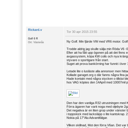
Rickard.v
Tor 30 apr 2015 23:55
Golf 6 R
Ny Golf. Min fjärde VW med VR6 motor. Gol
Ort: Västerås
Trodde aldrig jag skulle sälja min Röda V6 
Efter att ha fått upp ögonen på att det finns e
avgassystem, köpa KW coils och nya krängn
styvare o sportigare från start.
Suget att prova bankörning har funnit i över 
Letade lite o lusläste alla annonser men hitt
Kollade garaget.org o där fanns några fina j
Hade kontakt med några stycken o tillslut bl
hos VAG köptes den 14April med 10007mil på m
Den har den vanliga R32 utrustningen med Köni
Förra ägaren har varit noga med oljebyte 2gå
Det negativa är en liten grop under vänster b
i toppskick med lacksläpp o lite kantskrap.
Nokia på 17"Alu Advantifälgar.
Vilken skillnad, Mot den förra V6an. Det va