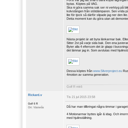
Först var jag lite snål o bara köpte lagring
bytas. Köptes på VAG.
Ska ni göra samma sak ser ni verktyg på bil
kolvstången från stötdämparen. Sen vrida på
lite för tjock så därför slipade jag ner den lite.
Detta moment kan du göra utan att demontera
Nästa projekt är att byta länkarmar bak. Eller
Sitter 2st på varje sida bak. Den ena juster
Byter alla 4 eftersom det är glapp i bussni
det lämnar jag in. Som avslutas med hjulinstä
Dessa köptes från
www.Silverproject.eu
Rusk
4motion av samma generation.
Golf R mk6
Rickard.v
Tis 21 jul 2015 23:58
Golf 6 R
Då har man tillbringat några timmar i garaget
Ort: Västerås
4 Motionarmar byttes igår & idag. Och imorr
med hjulinställning.