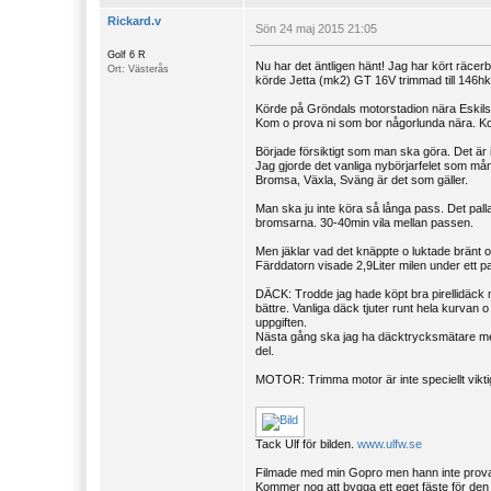
Rickard.v
Sön 24 maj 2015 21:05
Golf 6 R
Nu har det äntligen hänt! Jag har kört räcerb
Ort: Västerås
körde Jetta (mk2) GT 16V trimmad till 146hk
Körde på Gröndals motorstadion nära Eskils
Kom o prova ni som bor någorlunda nära. Ko
Började försiktigt som man ska göra. Det är 
Jag gjorde det vanliga nybörjarfelet som må
Bromsa, Växla, Sväng är det som gäller.
Man ska ju inte köra så långa pass. Det palla
bromsarna. 30-40min vila mellan passen.
Men jäklar vad det knäppte o luktade bränt 
Färddatorn visade 2,9Liter milen under ett p
DÄCK: Trodde jag hade köpt bra pirellidäck 
bättre. Vanliga däck tjuter runt hela kurva
uppgiften.
Nästa gång ska jag ha däcktrycksmätare med m
del.
MOTOR: Trimma motor är inte speciellt vikti
Tack Ulf för bilden.
www.ulfw.se
Filmade med min Gopro men hann inte prova f
Kommer nog att bygga ett eget fäste för den t