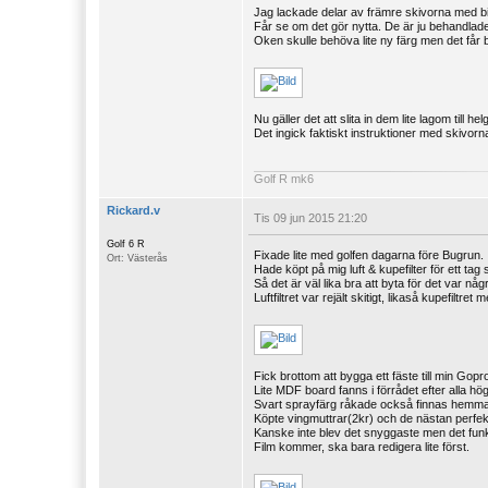
Jag lackade delar av främre skivorna med b
Får se om det gör nytta. De är ju behandlade
Oken skulle behöva lite ny färg men det får b
Nu gäller det att slita in dem lite lagom till 
Det ingick faktiskt instruktioner med skivorn
Golf R mk6
Rickard.v
Tis 09 jun 2015 21:20
Golf 6 R
Fixade lite med golfen dagarna före Bugrun.
Ort: Västerås
Hade köpt på mig luft & kupefilter för ett 
Så det är väl lika bra att byta för det var nå
Luftfiltret var rejält skitigt, likaså kupefiltret 
Fick brottom att bygga ett fäste till min Gopr
Lite MDF board fanns i förrådet efter alla hö
Svart sprayfärg råkade också finnas hemma
Köpte vingmuttrar(2kr) och de nästan perfek
Kanske inte blev det snyggaste men det funk
Film kommer, ska bara redigera lite först.