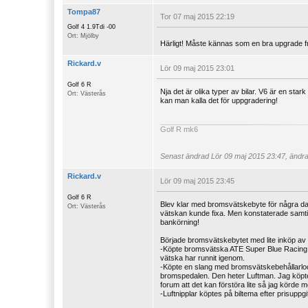
Tompa87
Tor 07 maj 2015 22:19
Golf 4 1.9Tdi -00
Ort: Mjölby
Härligt! Måste kännas som en bra upgrade fr
Rickard.v
Lör 09 maj 2015 23:01
Golf 6 R
Nja det är olika typer av bilar. V6 är en sta
Ort: Västerås
kan man kalla det för uppgradering!
Golf R mk6
Senast ändrad
Lör 09 maj 2015 23:47, ändra
Rickard.v
Lör 09 maj 2015 23:45
Golf 6 R
Blev klar med bromsvätskebyte för några dagar
Ort: Västerås
vätskan kunde fixa. Men konstaterade samtidi
bankörning!
Började bromsvätskebytet med lite inköp av 
-Köpte bromsvätska ATE Super Blue Racing. T
vätska har runnit igenom.
-Köpte en slang med bromsvätskebehållarloc
bromspedalen. Den heter Luftman. Jag köpt
forum att det kan förstöra lite så jag körde 
-Luftnipplar köptes på biltema efter prisuppgi