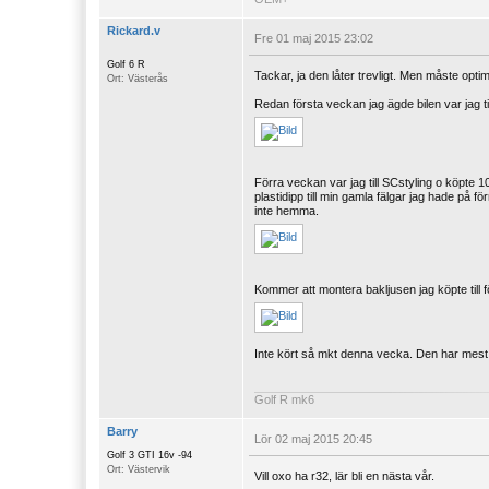
Rickard.v
Fre 01 maj 2015 23:02
Golf 6 R
Tackar, ja den låter trevligt. Men måste optimer
Ort: Västerås
Redan första veckan jag ägde bilen var jag ti
Förra veckan var jag till SCstyling o köpte 1
plastidipp till min gamla fälgar jag hade på
inte hemma.
Kommer att montera bakljusen jag köpte till f
Inte kört så mkt denna vecka. Den har mest 
Golf R mk6
Barry
Lör 02 maj 2015 20:45
Golf 3 GTI 16v -94
Ort: Västervik
Vill oxo ha r32, lär bli en nästa vår.