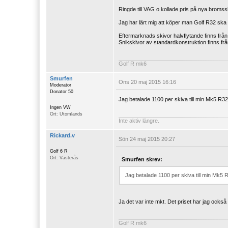
Ringde till VAG o kollade pris på nya bromssk
Jag har lärt mig att köper man Golf R32 ska m
Eftermarknads skivor halvflytande finns från u
Snikskivor av standardkonstruktion finns frå
Golf R mk6
Smurfen
Ons 20 maj 2015 16:16
Moderator
Donator 50
Jag betalade 1100 per skiva till min Mk5 R32 
Ingen VW
Ort: Utomlands
Inte aktiv längre.
Rickard.v
Sön 24 maj 2015 20:27
Golf 6 R
Ort: Västerås
Smurfen skrev:
Jag betalade 1100 per skiva till min Mk5 R
Ja det var inte mkt. Det priset har jag också 
Golf R mk6