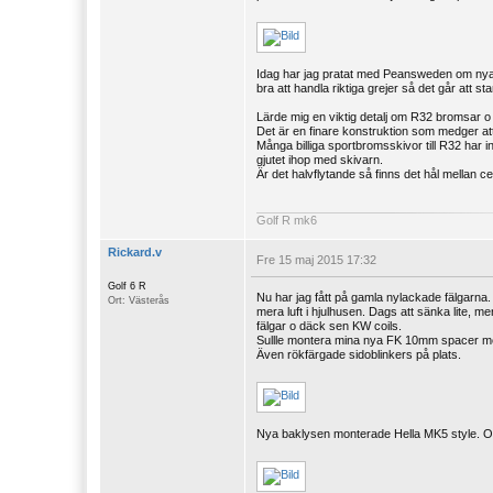
Idag har jag pratat med Peansweden om nya br
bra att handla riktiga grejer så det går att st
Lärde mig en viktig detalj om R32 bromsar o 
Det är en finare konstruktion som medger at
Många billiga sportbromsskivor till R32 har 
gjutet ihop med skivarn.
Är det halvflytande så finns det hål mellan 
Golf R mk6
Rickard.v
Fre 15 maj 2015 17:32
Golf 6 R
Nu har jag fått på gamla nylackade fälgarna.
Ort: Västerås
mera luft i hjulhusen. Dags att sänka lite, m
fälgar o däck sen KW coils.
Sullle montera mina nya FK 10mm spacer men 
Även rökfärgade sidoblinkers på plats.
Nya baklysen monterade Hella MK5 style. Och