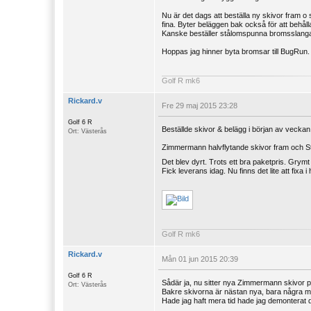
Nu är det dags att beställa ny skivor fram o 
fina. Byter beläggen bak också för att behål
Kanske beställer stålomspunna bromsslangar
Hoppas jag hinner byta bromsar till BugRun. 
Golf R mk6
Rickard.v
Fre 29 maj 2015 23:28
Golf 6 R
Beställde skivor & belägg i början av veck
Ort: Västerås
Zimmermann halvflytande skivor fram och S
Det blev dyrt. Trots ett bra paketpris. Gry
Fick leverans idag. Nu finns det lite att fixa i
Golf R mk6
Rickard.v
Mån 01 jun 2015 20:39
Golf 6 R
Sådär ja, nu sitter nya Zimmermann skivor p
Ort: Västerås
Bakre skivorna är nästan nya, bara några må
Hade jag haft mera tid hade jag demonterat d