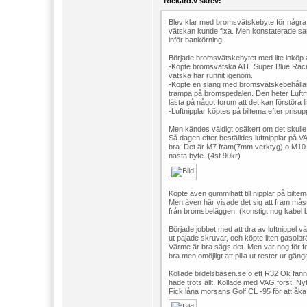
Rickard.v skrev:
Blev klar med bromsvätskebyte för några da
vätskan kunde fixa. Men konstaterade samt
inför bankörning!
Började bromsvätskebytet med lite inköp a
-Köpte bromsvätska ATE Super Blue Racing
vätska har runnit igenom.
-Köpte en slang med bromsvätskebehållarl
trampa på bromspedalen. Den heter Luft
lästa på något forum att det kan förstöra 
-Luftnipplar köptes på biltema efter prisup
Men kändes väldigt osäkert om det skulle p
Så dagen efter beställdes luftnipplar på VA
bra. Det är M7 fram(7mm verktyg) o M10 b
nästa byte. (4st 90kr)
Köpte även gummihatt till nipplar på bilte
Men även här visade det sig att fram måste
från bromsbeläggen. (konstigt nog kabel 
Började jobbet med att dra av luftnippel vä
ut pajade skruvar, och köpte liten gasol
Värme är bra sägs det. Men var nog för feg
bra men omöjligt att pilla ut rester ur gän
Kollade bildelsbasen.se o ett R32 Ok fanns 
hade trots allt. Kollade med VAG först, Ny
Fick låna morsans Golf CL -95 för att åka t