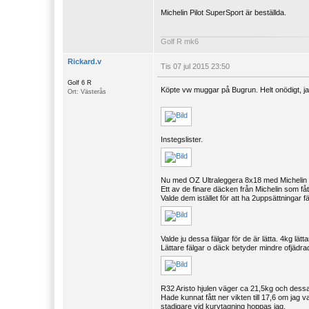
Michelin Pilot SuperSport är beställda.
Golf R mk6
Rickard.v
Tis 07 jul 2015 23:50
Golf 6 R
Köpte vw muggar på Bugrun. Helt onödigt, jag 
Ort: Västerås
Instegslister.
Nu med OZ Ultraleggera 8x18 med Michelin P
Ett av de finare däcken från Michelin som få
Valde dem istället för att ha 2uppsättningar f
Valde ju dessa fälgar för de är lätta. 4kg lätt
Lättare fälgar o däck betyder mindre ofjädra
R32 Aristo hjulen väger ca 21,5kg och dess
Hade kunnat fått ner vikten till 17,6 om jag v
stadigare vid kurvtagning hoppas jag.