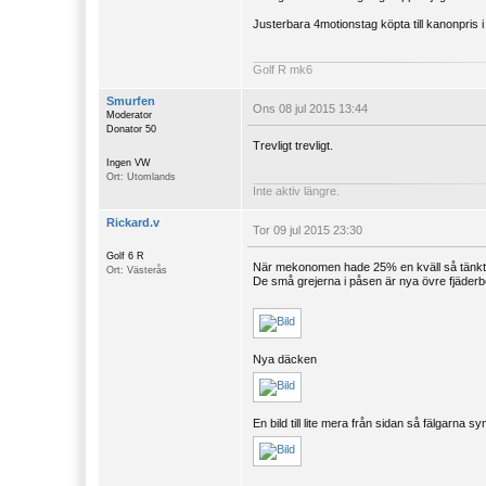
Justerbara 4motionstag köpta till kanonpris i
Golf R mk6
Smurfen
Ons 08 jul 2015 13:44
Moderator
Donator 50
Trevligt trevligt.
Ingen VW
Ort: Utomlands
Inte aktiv längre.
Rickard.v
Tor 09 jul 2015 23:30
Golf 6 R
När mekonomen hade 25% en kväll så tänkte j
Ort: Västerås
De små grejerna i påsen är nya övre fjäderb
Nya däcken
En bild till lite mera från sidan så fälgarna