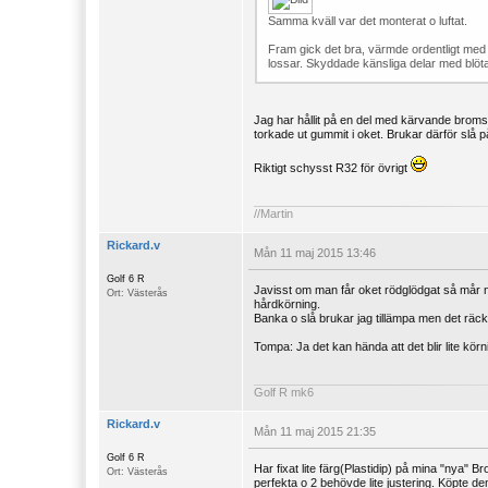
Samma kväll var det monterat o luftat.
Fram gick det bra, värmde ordentligt med
lossar. Skyddade känsliga delar med blöta
Jag har hållit på en del med kärvande brom
torkade ut gummit i oket. Brukar därför slå p
Riktigt schysst R32 för övrigt
//Martin
Rickard.v
Mån 11 maj 2015 13:46
Golf 6 R
Javisst om man får oket rödglödgat så mår nog 
Ort: Västerås
hårdkörning.
Banka o slå brukar jag tillämpa men det räcker
Tompa: Ja det kan hända att det blir lite kör
Golf R mk6
Rickard.v
Mån 11 maj 2015 21:35
Golf 6 R
Har fixat lite färg(Plastidip) på mina "nya" 
Ort: Västerås
perfekta o 2 behövde lite justering. Köpte dem