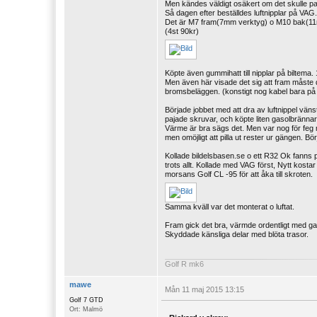
Men kändes väldigt osäkert om det skulle pas
Så dagen efter beställdes luftnipplar på VAG. 
Det är M7 fram(7mm verktyg) o M10 bak(11mm 
(4st 90kr)
Köpte även gummihatt till nipplar på biltema.
Men även här visade det sig att fram måste de
bromsbeläggen. (konstigt nog kabel bara på
Började jobbet med att dra av luftnippel vänst
pajade skruvar, och köpte liten gasolbränn
Värme är bra sägs det. Men var nog för feg m
men omöjligt att pilla ut rester ur gängen. Bö
Kollade bildelsbasen.se o ett R32 Ok fanns på
trots allt. Kollade med VAG först, Nytt kosta
morsans Golf CL -95 för att åka till skroten.
Samma kväll var det monterat o luftat.
Fram gick det bra, värmde ordentligt med ga
Skyddade känsliga delar med blöta trasor.
Golf R mk6
mawe
Mån 11 maj 2015 13:15
Golf 7 GTD
Ort: Malmö