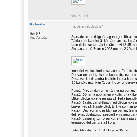
Golf R mk6
Rickard.v
Tis 09 jun 2015 22:27
Golf 6 R
Startade resan tidigt lördag morgon för att i
Ort: Västerås
Tänkte det kanske är kö när man ska in på 
Kom dit lite senare än jag tänkte vid 8:35 men 
Sist jag var på Bugrun 2003 tog det 2:20 att 
Ingen kö vid besiktning så jag var först in i 
Det var en upplevelse att kunna dra på o s
Detta var ju min andra bankörning så hade s
Så kanske man kan få bort lite av understyrn
Pass1, Prova mig fram o känner på banan.
Pass2, Börjar få upp farten o kollar ofta vilke
Mäter däcktrycket efter pass2. Kalla framdäc
Pass3, Ja det var skillnad med däcktrycksjust
kurva med skrikande däck är inte som att åka 
Pass4, Det regnar o är blött på banan. Går int
det riktigt obehagligt i speciellt en sväng där
Pass5, banan är torr o jag kör ett sista pas
greppet o det går bra att köra.
Totalt blev det ca 11mil. Ungefär 35 varv.