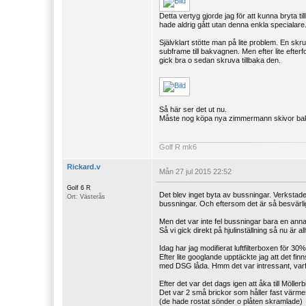
Detta vertyg gjorde jag för att kunna bryta t
hade aldrig gått utan denna enkla specialare
Självklart stötte man på lite problem. En skr
subframe till bakvagnen. Men efter lite efter
gick bra o sedan skruva tillbaka den.
Så här ser det ut nu.
Måste nog köpa nya zimmermann skivor bak o
Golf R mk6
Rickard.v
Mån 27 jul 2015 22:52
Golf 6 R
Det blev inget byta av bussningar. Verkstade
Ort: Västerås
bussningar. Och eftersom det är så besvärligt
Men det var inte fel bussningar bara en ann
Så vi gick direkt på hjulinställning så nu är a
Idag har jag modifierat luftfilterboxen för 3
Efter lite googlande upptäckte jag att det finn
med DSG låda. Hmm det var intressant, varför
Efter det var det dags igen att åka till Möller
Det var 2 små brickor som håller fast värm
(de hade rostat sönder o plåten skramlade)