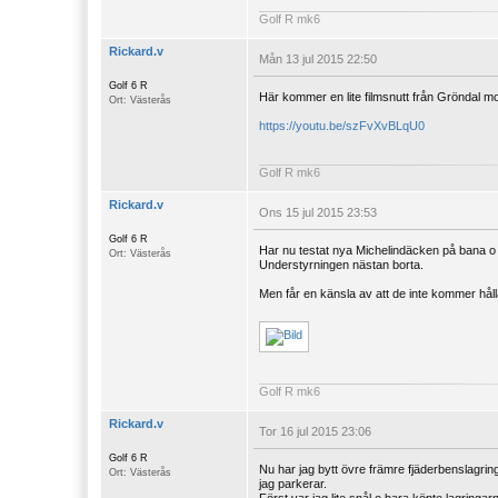
Golf R mk6
Rickard.v
Mån 13 jul 2015 22:50
Golf 6 R
Här kommer en lite filmsnutt från Gröndal mo
Ort: Västerås
https://youtu.be/szFvXvBLqU0
Golf R mk6
Rickard.v
Ons 15 jul 2015 23:53
Golf 6 R
Har nu testat nya Michelindäcken på bana o 
Ort: Västerås
Understyrningen nästan borta.
Men får en känsla av att de inte kommer hål
Golf R mk6
Rickard.v
Tor 16 jul 2015 23:06
Golf 6 R
Nu har jag bytt övre främre fjäderbenslagrin
Ort: Västerås
jag parkerar.