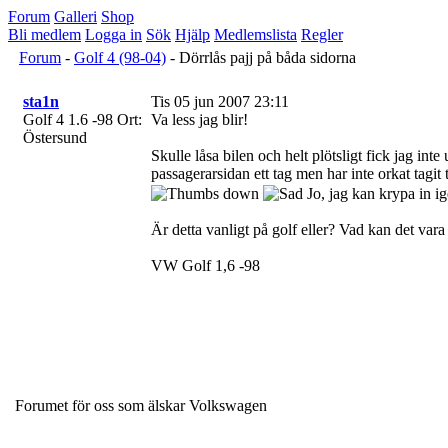
Forum
Galleri
Shop
Bli medlem
Logga in
Sök
Hjälp
Medlemslista
Regler
Forum
-
Golf 4 (98-04)
- Dörrlås pajj på båda sidorna
sta1n
Tis 05 jun 2007 23:11
Golf 4 1.6 -98
Ort:
Va less jag blir!
Östersund
Skulle låsa bilen och helt plötsligt fick jag int
passagerarsidan ett tag men har inte orkat tagit 
Jo, jag kan krypa in 
Är detta vanligt på golf eller? Vad kan det vara
VW Golf 1,6 -98
Forumet för oss som älskar Volkswagen