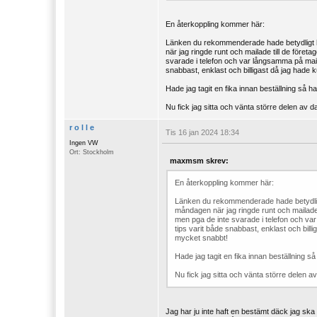
En återkoppling kommer här:
Länken du rekommenderade hade betydligt hö
när jag ringde runt och mailade till de före
svarade i telefon och var långsamma på mail
snabbast, enklast och billigast då jag hade 
Hade jag tagit en fika innan beställning så h
Nu fick jag sitta och vänta större delen av
r o l l e
Tis 16 jan 2024 18:34
Ingen VW
Ort: Stockholm
maxmsm skrev:
En återkoppling kommer här:
Länken du rekommenderade hade betydligt 
måndagen när jag ringde runt och mailade 
men pga de inte svarade i telefon och va
tips varit både snabbast, enklast och bill
mycket snabbt!
Hade jag tagit en fika innan beställning så
Nu fick jag sitta och vänta större delen 
Jag har ju inte haft en bestämt däck jag ska 