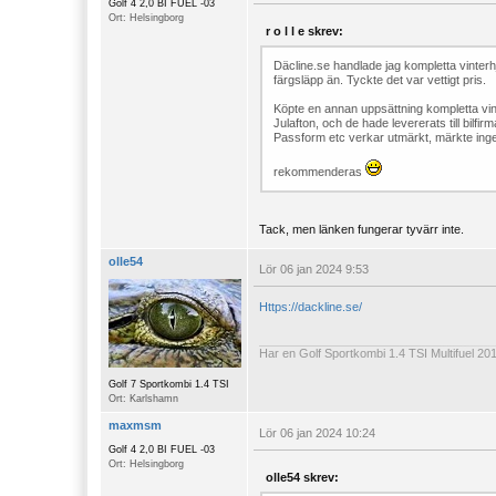
Golf 4 2,0 BI FUEL -03
Ort: Helsingborg
r o l l e skrev:
Däcline.se handlade jag kompletta vinterhjul
färgsläpp än. Tyckte det var vettigt pris.
Köpte en annan uppsättning kompletta vinterh
Julafton, och de hade levererats till bilf
Passform etc verkar utmärkt, märkte inge
rekommenderas
Tack, men länken fungerar tyvärr inte.
olle54
Lör 06 jan 2024 9:53
Https://dackline.se/
Har en Golf Sportkombi 1.4 TSI Multifuel 201
Golf 7 Sportkombi 1.4 TSI
Ort: Karlshamn
maxmsm
Lör 06 jan 2024 10:24
Golf 4 2,0 BI FUEL -03
Ort: Helsingborg
olle54 skrev: