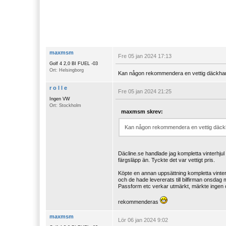
maxmsm
Fre 05 jan 2024 17:13
Golf 4 2,0 BI FUEL -03
Ort: Helsingborg
Kan någon rekommendera en vettig däckhandla
r o l l e
Fre 05 jan 2024 21:25
Ingen VW
Ort: Stockholm
maxmsm skrev:
Kan någon rekommendera en vettig däckhan
Däcline.se handlade jag kompletta vinterhjul in
färgsläpp än. Tyckte det var vettigt pris.
Köpte en annan uppsättning kompletta vinterhjul
och de hade levererats till bilfirman onsdag
Passform etc verkar utmärkt, märkte ingen o
rekommenderas
maxmsm
Lör 06 jan 2024 9:02