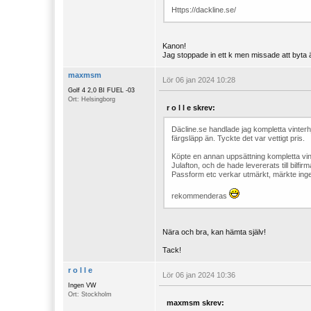
Https://dackline.se/
Kanon!
Jag stoppade in ett k men missade att byta ä 
maxmsm
Lör 06 jan 2024 10:28
Golf 4 2,0 BI FUEL -03
Ort: Helsingborg
r o l l e skrev:
Däcline.se handlade jag kompletta vinterhjul
färgsläpp än. Tyckte det var vettigt pris.
Köpte en annan uppsättning kompletta vinterh
Julafton, och de hade levererats till bilf
Passform etc verkar utmärkt, märkte inge
rekommenderas
Nära och bra, kan hämta själv!
Tack!
r o l l e
Lör 06 jan 2024 10:36
Ingen VW
Ort: Stockholm
maxmsm skrev: