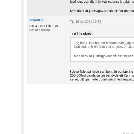
lastindex och därifrån valt ett prisvärt altern
Men däck är ju slitagevara så blir fler chan
maxmsm
Tis 16 jan 2024 19:52
Golf 4 2,0 BI FUEL -03
Ort: Helsingborg
r o l l e skrev:
Jag har ju inte haft en bestämt däck jag s
lastindex och därifrån valt ett prisvärt alt
Men däck är ju slitagevara så blir fler ch
I detta fallet så hade sambon fått punktering
200-300mil gamla så jag behövde ett Kuhmo 
sej att ditt tips hade vunnit med hästlängder..
Forumet 