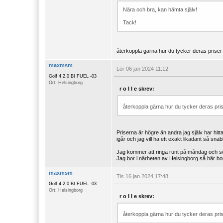
Nära och bra, kan hämta själv!
Tack!
återkoppla gärna hur du tycker deras priser 
maxmsm
Lör 06 jan 2024 11:12
Golf 4 2,0 BI FUEL -03
Ort: Helsingborg
r o l l e skrev:
återkoppla gärna hur du tycker deras pris
Priserna är högre än andra jag själv har hitt
igår och jag vill ha ett exakt likadant så snab
Jag kommer att ringa runt på måndag och se
Jag bor i närheten av Helsingborg så här bo
maxmsm
Tis 16 jan 2024 17:48
Golf 4 2,0 BI FUEL -03
Ort: Helsingborg
r o l l e skrev:
återkoppla gärna hur du tycker deras pris