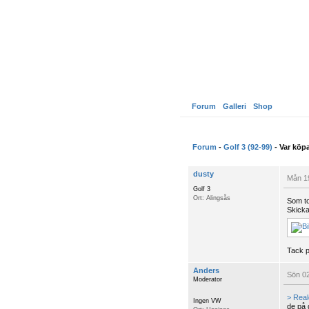
Forum
Galleri
Shop
Forum
-
Golf 3 (92-99)
- Var köp
dusty
Mån 19
Golf 3
Ort: Alingsås
Som to
Skickar
Tack p
Anders
Sön 02
Moderator
> Real
Ingen VW
de på d