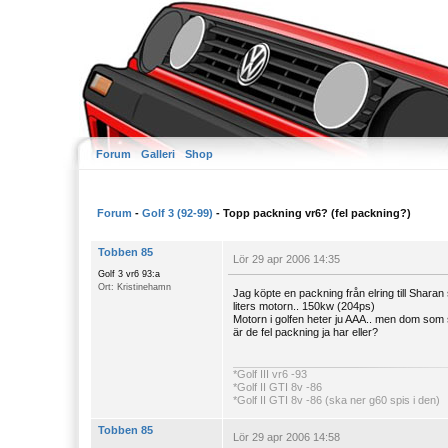
Forum
Galleri
Shop
Forum
-
Golf 3 (92-99)
- Topp packning vr6? (fel packning?)
Tobben 85
Lör 29 apr 2006 14:35
Golf 3 vr6 93:a
Ort: Kristinehamn
Jag köpte en packning från elring till Sharan 
liters motorn.. 150kw (204ps)
Motorn i golfen heter ju AAA.. men dom som
är de fel packning ja har eller?
*Golf III vr6 -93
*Golf II GTI 8v -86
*Golf II GTI 8v -86 (ska ner g60 spis i den)
*Golf II manhattan -90 (till salu)
Tobben 85
Lör 29 apr 2006 14:58