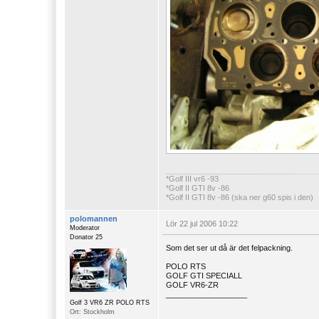
*Golf III vr6 -93
*Golf II GTI 8v -86
*Golf II GTI 8v -86 (ska ner g60 spis i den)
*Golf II manhattan -90 (till salu)
polomannen
Lör 22 jul 2006 10:22
Moderator
Donator 25
Som det ser ut då är det felpackning.
POLO RTS
GOLF GTI SPECIALL
GOLF VR6-ZR
___________________
Golf 3 VR6 ZR POLO RTS
Ort: Stockholm