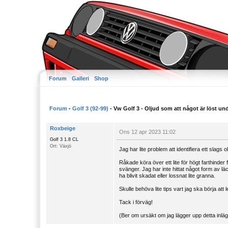
Forum
Galleri
Shop
Forum
-
Golf 3 (92-99)
- Vw Golf 3 - Oljud som att något är löst un
Roxbeige
Ons 12 apr 2023 11:02
Golf 3 1.8 CL
Ort: Växjö
Jag har lite problem att identifiera ett slags 
Råkade köra över ett lite för högt farthinder f
svänger. Jag har inte hittat något form av lä
ha blivit skadat eller lossnat lite granna.
Skulle behöva lite tips vart jag ska börja att 
Tack i förväg!
(Ber om ursäkt om jag lägger upp detta inlä