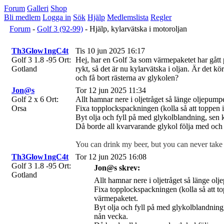
Forum
Galleri
Shop
Bli medlem
Logga in
Sök
Hjälp
Medlemslista
Regler
Forum
-
Golf 3 (92-99)
- Hjälp, kylarvätska i motoroljan
Th3Glow1ngC4t
Tis 10 jun 2025 16:17
Golf 3 1.8 -95
Ort:
Hej, har en Golf 3a som värmepaketet har gått 
Gotland
rykt, så det är nu kylarvätska i oljan. Är det kö
och få bort rästerna av glykolen?
Jon@s
Tor 12 jun 2025 11:34
Golf 2 x 6
Ort:
Allt hamnar nere i oljetråget så länge oljepumpe
Orsa
Fixa topplockspackningen (kolla så att toppen 
Byt olja och fyll på med glykolblandning, sen ka
Då borde all kvarvarande glykol följa med och de
You can drink my beer, but you can never take 
Th3Glow1ngC4t
Tor 12 jun 2025 16:08
Golf 3 1.8 -95
Ort:
Jon@s skrev:
Gotland
Allt hamnar nere i oljetråget så länge olj
Fixa topplockspackningen (kolla så att to
värmepaketet.
Byt olja och fyll på med glykolblandning, s
nån vecka.