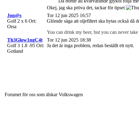
Då borde all kvarvarande glykol följa med 
Okej, jag ska pröva det, tackar för tipset
Jon@s
Tor 12 jun 2025 16:57
Golf 2 x 6
Ort:
Glömde säga att oljefiltret ska bytas också då 
Orsa
You can drink my beer, but you can never take 
Th3Glow1ngC4t
Tor 12 jun 2025 18:38
Golf 3 1.8 -95
Ort:
Ja det är inga problem, redan beställt ett nytt.
Gotland
Forumet för oss som älskar Volkswagen