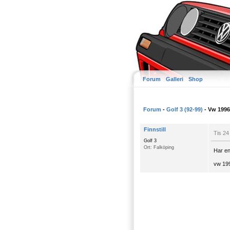
Forum
Galleri
Shop
Forum
-
Golf 3 (92-99)
- Vw 1996 
Finnstill
Tis 24
Golf 3
Ort: Falköping
Har en
vw 199