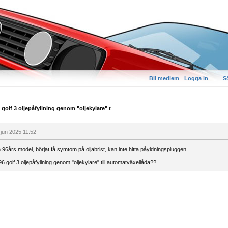
Bli medlem
Logga in
S
golf 3 oljepåfyllning genom "oljekylare" t
 jun 2025 11:52
 96års model, börjat få symtom på oljabrist, kan inte hitta påyldningspluggen.
6 golf 3 oljepåfyllning genom "oljekylare" till automatväxellåda??