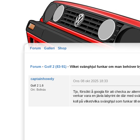
Forum
Galleri
Shop
Forum
-
Golf 2 (83-91)
- Vilket svänghjul funkar om man behöver b
captainhowdy
Ons 08 okt 2025 18:33
Golf 2 1.6
Ort: Bollnäs
Tjo, försökt å googla för att checka av alte
verkar vara en jävla labyrint de där med svän
koll på vilket/vilka svänghjul som funkar ti