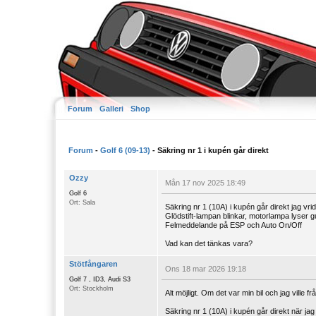
Forum
Galleri
Shop
Forum
-
Golf 6 (09-13)
- Säkring nr 1 i kupén går direkt
Ozzy
Mån 17 nov 2025 18:49
Golf 6
Ort: Sala
Säkring nr 1 (10A) i kupén går direkt jag vri
Glödstift-lampan blinkar, motorlampa lyser gu
Felmeddelande på ESP och Auto On/Off
Vad kan det tänkas vara?
Stötfångaren
Ons 18 mar 2026 19:18
Golf 7 , ID3, Audi S3
Ort: Stockholm
Alt möjligt. Om det var min bil och jag ville f
Säkring nr 1 (10A) i kupén går direkt när jag