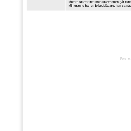
Motorn startar inte men startmotorn går runt
Min granne har en felkodsläsare, han sa nå
Forumet 