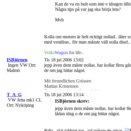
Kan de va en bult som inte e idragen tillrä
Några tips på var jag ska börja leta?
Mvh
Kolla om motorn är helt ricktigt nollad.. låter so
med ventilras.. för man måsste väll nolla disel.
Volks
Wagon
for life..
ISBjörnen
Tis 18 jul 2006 13:02
Ingen VW
Ort:
jepp även dem måste nollas. har kollar flera g
Malmö
de om jag hittar något.
Mit freundlichen Grüssen
Mattias Kristensen
Återupplivad och pånytt född
T_A_G
Tis 18 jul 2006 13:14
VW Jetta mk1 CL
ISBjörnen skrev:
Ort: Nyköping
jepp även dem måste nollas. har kollar f
lådan idag o de om jag hittar något.
Palla.. skit jobbigt jue.. iof måsste de göras..