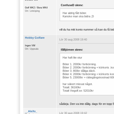
ConfuseD skrev:
Golf MK2 / Bora MK4
Ort: Linköping
Har aldrig fått böter.
Kanske man ska bidra ;D
vill du ha mitt konto nummer så kan du få bi
Hobby Golfare
Lör 30 aug 2008 19:40
Ingen VW
Ort: Uppsala
ISBjörnen skrev:
Har haft lite otur
Böter 1. 2000kr fortkörning.
Böter 2. 2000kr fortkörning + körkorts .k
Böter 3. 800kr dåliga däck.
Böter 4. 2000kr fortkörning + körkorts ko
Böter 5. 23000kr + rättegångskostnad 60
har säkert missat något.
Totalt: 36160kr
Totalt Vwgolf.se: 52010kr
sådärja. Den va inte dålig. dags för en topp 
__AleXx_
Lör 30 aug 2008 19:42