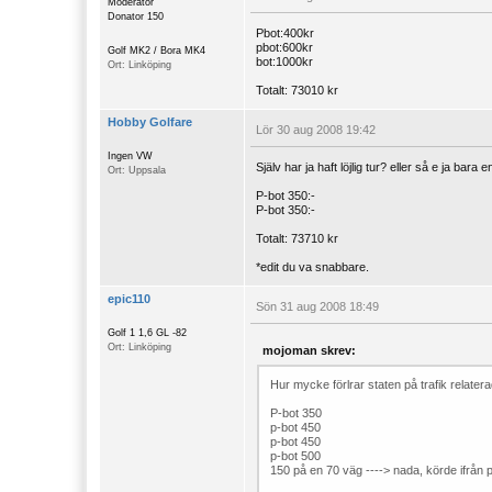
Moderator
Donator 150
Pbot:400kr
pbot:600kr
Golf MK2 / Bora MK4
bot:1000kr
Ort: Linköping
Totalt: 73010 kr
Hobby Golfare
Lör 30 aug 2008 19:42
Ingen VW
Själv har ja haft löjlig tur? eller så e ja bar
Ort: Uppsala
P-bot 350:-
P-bot 350:-
Totalt: 73710 kr
*edit du va snabbare.
epic110
Sön 31 aug 2008 18:49
Golf 1 1,6 GL -82
Ort: Linköping
mojoman skrev:
Hur mycke förlrar staten på trafik relate
P-bot 350
p-bot 450
p-bot 450
p-bot 500
150 på en 70 väg ----> nada, körde ifrån po