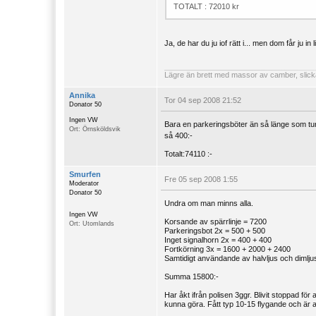
TOTALT : 72010 kr
Ja, de har du ju iof rätt i... men dom får ju i
Lägre än brett med massor av camber, slick
Annika
Tor 04 sep 2008 21:52
Donator 50
Ingen VW
Bara en parkeringsböter än så länge som tu
Ort: Örnsköldsvik
så 400:-
Totalt:74110 :-
Smurfen
Fre 05 sep 2008 1:55
Moderator
Donator 50
Undra om man minns alla.
Ingen VW
Korsande av spärrlinje = 7200
Ort: Utomlands
Parkeringsbot 2x = 500 + 500
Inget signalhorn 2x = 400 + 400
Fortkörning 3x = 1600 + 2000 + 2400
Samtidigt användande av halvljus och dimlju
Summa 15800:-
Har åkt ifrån polisen 3ggr. Blivit stoppad för
kunna göra. Fått typ 10-15 flygande och är 