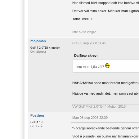
Har tillomed blivit stoppad och inte behöva v
Det var väl mina saker. Men kör man lugnare
Totalt: 89910:-
Inte aktiv längre.
mojoman
Fre 05 sep 2008 11:45
Golf 7 2,0TDI 4 motion
Ort: Sigtuna
Da Bear skrev:
Inte med 1,6a väl?
HAHAHAHAA hade man försökt med golfen så h
Nää de va med audin det, men som sagt gör 
VW Golf MK7 2.0TDI 4 Motion 2018
Posthen
Mån 08 sep 2008 22:39
Golf 4 1,6
Ort: Laxå
"Förargelseväckande beetende genom offentl
Stod å pissade i en buske när länsman kom