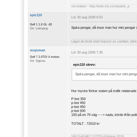
recreation -
http://web.me.com/patrik_a
epic110
Lör 30 aug 2008 6:52
Golf 1 1,6 GL -82
Sjuka pengar, då inser man hur mkt pengar st
Ort: Linköping
Lägre än brett med massor av camber, slick
mojoman
Lör 30 aug 2008 7:35
Golf 7 2,0TDI 4 motion
Ort: Sigtuna
epic110 skrev:
Sjuka pengar, då inser man hur mkt pengar 
Hur mycke förlrar staten på trafik relatera
P-bot 350
p-bot 450
p-bot 450
p-bot 500
150 på en 70 väg ----> nada, körde ifrån polis
TOTALT : 72010 kr
VW Golf MK7 2.0TDI 4 Motion 2018