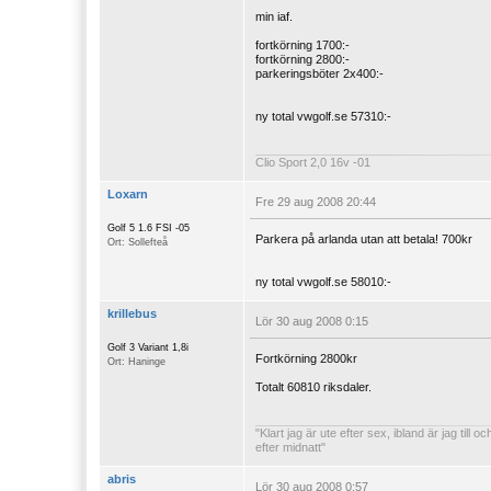
min iaf.
fortkörning 1700:-
fortkörning 2800:-
parkeringsböter 2x400:-
ny total vwgolf.se 57310:-
Clio Sport 2,0 16v -01
Loxarn
Fre 29 aug 2008 20:44
Golf 5 1.6 FSI -05
Parkera på arlanda utan att betala! 700kr
Ort: Sollefteå
ny total vwgolf.se 58010:-
krillebus
Lör 30 aug 2008 0:15
Golf 3 Variant 1,8i
Fortkörning 2800kr
Ort: Haninge
Totalt 60810 riksdaler.
"Klart jag är ute efter sex, ibland är jag till 
efter midnatt"
abris
Lör 30 aug 2008 0:57