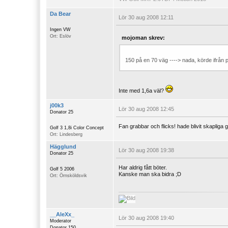
Da Bear
Lör 30 aug 2008 12:11
Ingen VW
Ort: Eslöv
mojoman skrev:
150 på en 70 väg ----> nada, körde ifrån po
Inte med 1,6a väl?
j00k3
Lör 30 aug 2008 12:45
Donator 25
Fan grabbar och flicks! hade blivit skapliga
Golf 3 1,8i Color Concept
Ort: Lindesberg
Hägglund
Lör 30 aug 2008 19:38
Donator 25
Har aldrig fått böter.
Golf 5 2006
Kanske man ska bidra ;D
Ort: Örnsköldsvik
__AleXx_
Lör 30 aug 2008 19:40
Moderator
Donator 150