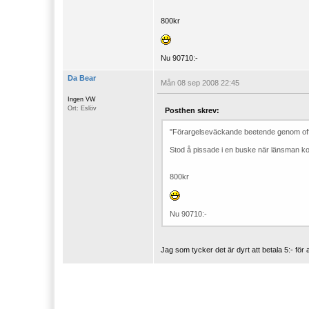
800kr
Nu 90710:-
Da Bear
Mån 08 sep 2008 22:45
Ingen VW
Ort: Eslöv
Posthen skrev:
"Förargelseväckande beetende genom offe
Stod å pissade i en buske när länsman k
800kr
Nu 90710:-
Jag som tycker det är dyrt att betala 5:- för a