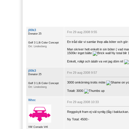
j00k3
Fre 29 aug 2008 9:55
Donator 25
En tråd där vi samlar ihop alla böter och gör de
Golf 3 1,8i Color Concept
Ort: Lindesberg
Man skriver helt enkelt in sin böter ( vad m
1500kr inget bälte
Ny total blir
Enkelt, roligt och äääh va vet jag döm ni!
j00k3
Fre 29 aug 2008 9:57
Donator 25
3000 omkörning trotts möte
Golf 3 1,8i Color Concept
Ort: Lindesberg
Totalt: 3000
Wtec
Fre 29 aug 2008 10:33
Reggskylt fram ej väl synlig (låg i bakluckan
Ny Total: 4500:-
VW Corrado Vr6