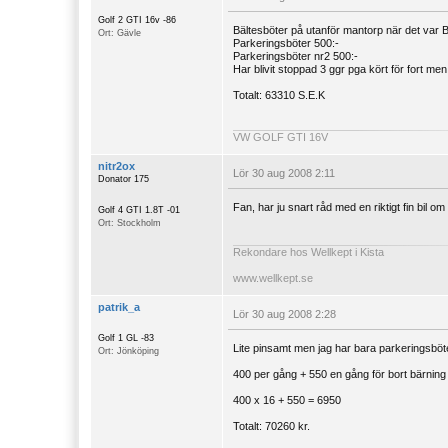
Golf 2 GTI 16v -86
Bältesböter på utanför mantorp när det var 
Ort: Gävle
Parkeringsböter 500:-
Parkeringsböter nr2 500:-
Har blivit stoppad 3 ggr pga kört för fort men
Totalt: 63310 S.E.K
VW GOLF GTI 16V
nitr2ox
Lör 30 aug 2008 2:11
Donator 175
Fan, har ju snart råd med en riktigt fin bil om
Golf 4 GTI 1.8T -01
Ort: Stockholm
Rekondare hos Wellkept i Kista
www.wellkept.se
patrik_a
Lör 30 aug 2008 2:28
Golf 1 GL -83
Lite pinsamt men jag har bara parkeringsböte
Ort: Jönköping
400 per gång + 550 en gång för bort bärning 
400 x 16 + 550 = 6950
Totalt: 70260 kr.