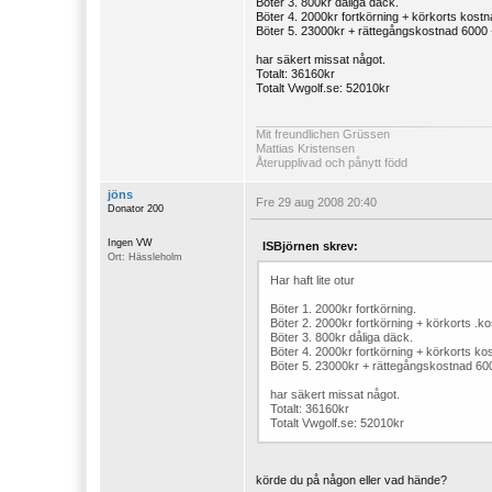
Böter 3. 800kr dåliga däck.
Böter 4. 2000kr fortkörning + körkorts kostn
Böter 5. 23000kr + rättegångskostnad 6000 
har säkert missat något.
Totalt: 36160kr
Totalt Vwgolf.se: 52010kr
Mit freundlichen Grüssen
Mattias Kristensen
Återupplivad och pånytt född
jöns
Fre 29 aug 2008 20:40
Donator 200
Ingen VW
ISBjörnen skrev:
Ort: Hässleholm
Har haft lite otur
Böter 1. 2000kr fortkörning.
Böter 2. 2000kr fortkörning + körkorts .k
Böter 3. 800kr dåliga däck.
Böter 4. 2000kr fortkörning + körkorts ko
Böter 5. 23000kr + rättegångskostnad 60
har säkert missat något.
Totalt: 36160kr
Totalt Vwgolf.se: 52010kr
körde du på någon eller vad hände?