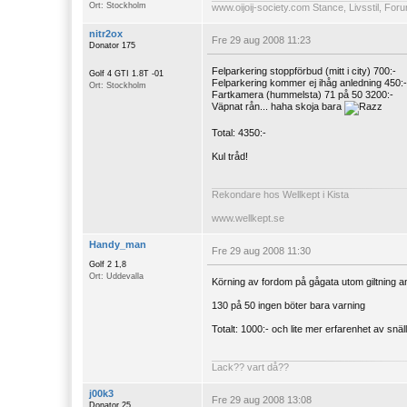
Ort: Stockholm
www.oijoij-society.com
Stance, Livsstil, For
nitr2ox
Fre 29 aug 2008 11:23
Donator 175
Felparkering stoppförbud (mitt i city) 700:-
Golf 4 GTI 1.8T -01
Felparkering kommer ej ihåg anledning 450:-
Ort: Stockholm
Fartkamera (hummelsta) 71 på 50 3200:-
Väpnat rån... haha skoja bara
Total: 4350:-
Kul tråd!
Rekondare hos Wellkept i Kista
www.wellkept.se
Handy_man
Fre 29 aug 2008 11:30
Golf 2 1,8
Ort: Uddevalla
Körning av fordom på gågata utom giltning a
130 på 50 ingen böter bara varning
Totalt: 1000:- och lite mer erfarenhet av snäll
Lack?? vart då??
j00k3
Fre 29 aug 2008 13:08
Donator 25