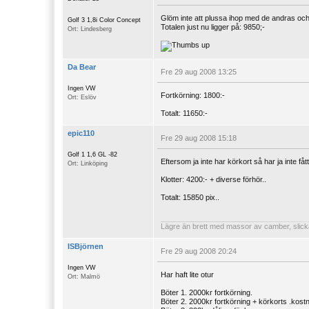
Glöm inte att plussa ihop med de andras och
Golf 3 1,8i Color Concept
Totalen just nu ligger på: 9850;-
Ort: Lindesberg
Da Bear
Fre 29 aug 2008 13:25
Ingen VW
Fortkörning: 1800:-
Ort: Eslöv
Totalt: 11650:-
epic110
Fre 29 aug 2008 15:18
Golf 1 1,6 GL -82
Eftersom ja inte har körkort så har ja inte fåt
Ort: Linköping
Klotter: 4200:- + diverse förhör..
Totalt: 15850 pix..
Lägre än brett med massor av camber, slick
ISBjörnen
Fre 29 aug 2008 20:24
Ingen VW
Har haft lite otur
Ort: Malmö
Böter 1. 2000kr fortkörning.
Böter 2. 2000kr fortkörning + körkorts .kost