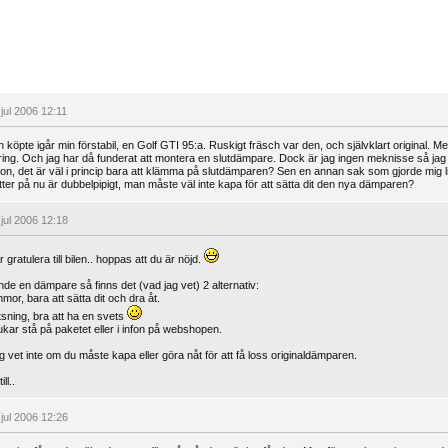
 jul 2006 12:11
 köpte igår min förstabil, en Golf GTI 95:a. Ruskigt fräsch var den, och självklart original. Men 
tring. Och jag har då funderat att montera en slutdämpare. Dock är jag ingen meknisse så jag 
ion, det är väl i princip bara att klämma på slutdämparen? Sen en annan sak som gjorde mig l
tter på nu är dubbelpipigt, man måste väl inte kapa för att sätta dit den nya dämparen?
 jul 2006 12:18
 gratulera till bilen.. hoppas att du är nöjd.
de en dämpare så finns det (vad jag vet) 2 alternativ:
mor, bara att sätta dit och dra åt.
tsning, bra att ha en svets
ukar stå på paketet eller i infon på webshopen.
g vet inte om du måste kapa eller göra nåt för att få loss originaldämparen.
ll..
 jul 2006 12:26