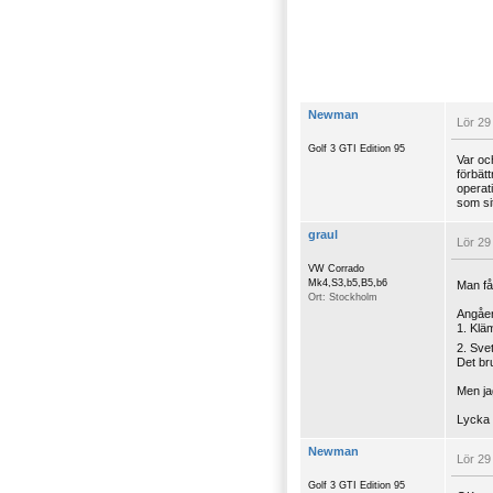
Newman
Lör 29
Golf 3 GTI Edition 95
Var och
förbät
operat
som si
graul
Lör 29
VW Corrado
Mk4,S3,b5,B5,b6
Man får
Ort: Stockholm
Angåen
1. Kläm
2. Sve
Det br
Men ja
Lycka ti
Newman
Lör 29
Golf 3 GTI Edition 95