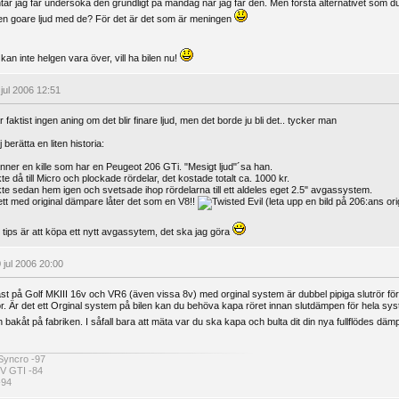
tar jag får undersöka den grundligt på måndag när jag får den. Men första alternativet som du
en goare ljud med de? För det är det som är meningen
an inte helgen vara över, vill ha bilen nu!
 jul 2006 12:51
 faktist ingen aning om det blir finare ljud, men det borde ju bli det.. tycker man
 berätta en liten historia:
nner en kille som har en Peugeot 206 GTi. "Mesigt ljud"´sa han.
e då till Micro och plockade rördelar, det kostade totalt ca. 1000 kr.
te sedan hem igen och svetsade ihop rördelarna till ett aldeles eget 2.5" avgassystem.
tt med original dämpare låter det som en V8!!
(leta upp en bild på 206:ans ori
t tips är att köpa ett nytt avgassytem, det ska jag göra
 jul 2006 20:00
ast på Golf MKIII 16v och VR6 (även vissa 8v) med orginal system är dubbel pipiga slutrör för 2
ör. Är det ett Orginal system på bilen kan du behöva kapa röret innan slutdämpen för hela sys
h bakåt på fabriken. I såfall bara att mäta var du ska kapa och bulta dit din nya fullflödes dä
 Syncro -97
8V GTI -84
-94