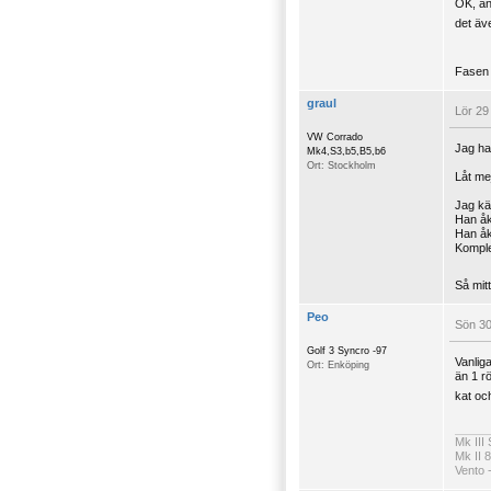
OK, an
det äv
Fasen k
graul
Lör 29
VW Corrado
Jag har
Mk4,S3,b5,B5,b6
Ort: Stockholm
Låt mej
Jag kä
Han åkt
Han åk
Komple
Så mit
Peo
Sön 30
Golf 3 Syncro -97
Vanlig
Ort: Enköping
än 1 r
kat oc
Mk III
Mk II 
Vento 