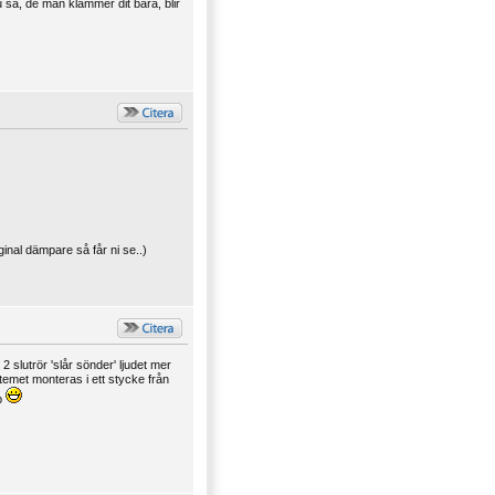
 sa, de man klämmer dit bara, blir
ginal dämpare så får ni se..)
 slutrör 'slår sönder' ljudet mer
temet monteras i ett stycke från
mp