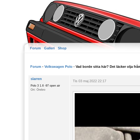
Forum
Galleri
Shop
Forum
-
Volkswagen Polo
- Vad borde sitta här? Det läcker olja från
slarren
Tis 03 maj 2022 22:17
Polo 3 1.6 -97 open air
Ort: Örebro