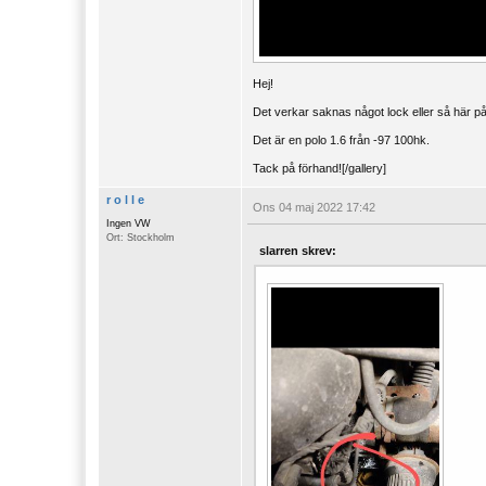
Hej!
Det verkar saknas något lock eller så här på
Det är en polo 1.6 från -97 100hk.
Tack på förhand![/gallery]
r o l l e
Ons 04 maj 2022 17:42
Ingen VW
Ort: Stockholm
slarren skrev: