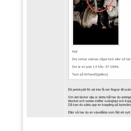
Hej!
Det verkar saknas något lock eller så här
Det är en polo 1.6 från -97 100hk.
Tack på förhand![/gallery]
Ett petskydd för att inte få ner fingrar till sv
Om det läcker olja ur detta hål har du antin
blocket och sedan träffar svänghjul och kopp
Då kan du sätta upp en koppling på byteslis
Eller så har du en växellåda som fått ett nytt