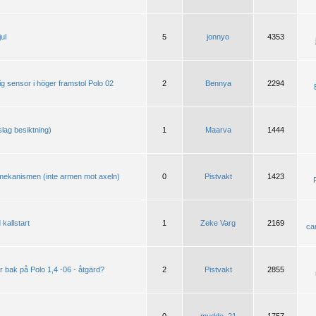
ul
5
jonnyo
4353
ig sensor i höger framstol Polo 02
2
Bennya
2294
slag besiktning)
1
Maarva
1444
 mekanismen (inte armen mot axeln)
0
Pistvakt
1423
kallstart
1
Zeke Varg
2169
ca
bak på Polo 1,4 -06 - åtgärd?
2
Pistvakt
2855