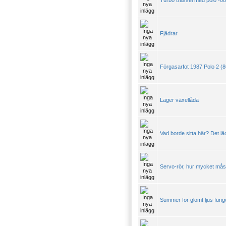
Turbo trassel med polo -08
Fjädrar
Förgasarfot 1987 Polo 2 (8
Lager växellåda
Vad borde sitta här? Det läc
Servo-rör, hur mycket måst
Summer för glömt ljus funge