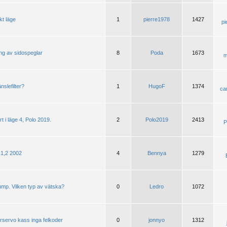
kt läge
1
pierre1978
1427
pi
ing av sidospeglar
8
Poda
1673
m
nslefilter?
1
HugoF
1374
ca
t i läge 4, Polo 2019.
2
Polo2019
2413
P
 1,2 2002
4
Bennya
1279
mp. Vilken typ av vätska?
0
Ledro
1072
yrservo kass inga felkoder
0
jonnyo
1312