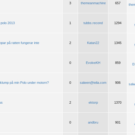
3
themeanmachine
657
the
polo 2013
1
tubbs.recond
1294
par på ratten fungerar inte
2
Katan22
1345
0
EvolveKH
859
E
ärnklump på min Polo under motorn?
0
salwen@telia.com
906
sal
us
2
ektorp
1370
0
andbru
901