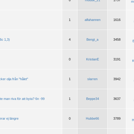
0
mudde_21
1757
m
1
alfahannen
1616
6c 1,3)
4
Bengt_a
3458
0
KristianE
3191
K
ker olja från "hålet"
1
slarren
3942
e man riva för att byta? 6n -99
1
Beppe34
3637
rar ej längre
0
Hubbe66
3789
H