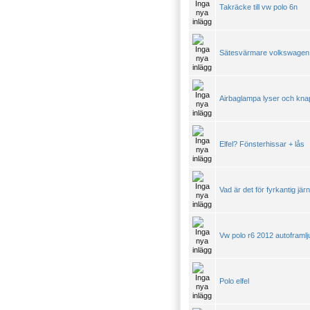
Takräcke till vw polo 6n
Sätesvärmare volkswagen 
Airbaglampa lyser och knap
Elfel? Fönsterhissar + lås
Vad är det för fyrkantig j
Vw polo r6 2012 autoframlj
Polo elfel