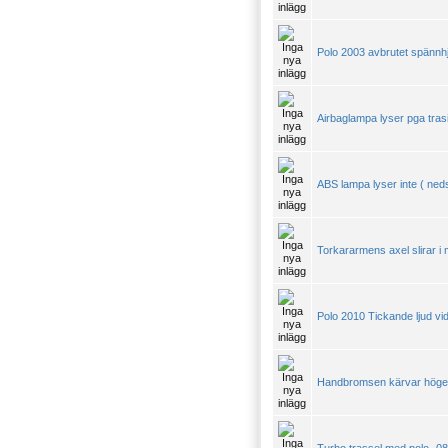
Polo 2003 avbrutet spännhj
Airbaglampa lyser pga tras
ABS lampa lyser inte ( ned
Torkararmens axel slirar i
Polo 2010 Tickande ljud vid 
Handbromsen kärvar höger 