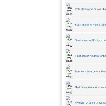
Polo climatronic ac ökar flä
Säkring brinner vid inställn
Serviceintervall för byte brä
Fläkt och ac fungerar enbar
Byta kombiinstrument Polo
Hydraulvätska styrservopu
Vw polo -04 .54hk.3 cyl.st