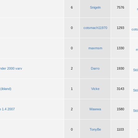
6
Snigeln
7576
0
cotsmach11970
1293
cot
0
maxmsm
1330
m
under 2000 varv
2
Darro
1930
Stö
 (ibland)
1
Vicke
3143
Stö
o 1.4 2007
2
Wawwa
1580
Stö
0
TonyBe
1103