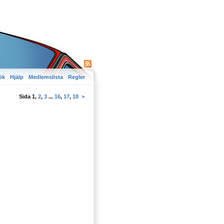
ök
Hjälp
Medlemslista
Regler
Sida
1
,
2
,
3
...
16
,
17
,
18
>