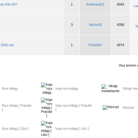
lo från 89?
1
Andreas821
4042
ca
3
Micke30
4358
M
 2000 etd
1
Polo0087
4974
Visa ämnen 
Nya inlägg
Inga nya inlägg
Viktigt m
Nya inlägg [ Populär
Inga nya inlägg [ Populär
Klistrad
]
]
Nya inlägg [ Låst ]
Inga nya inlägg [ Låst ]