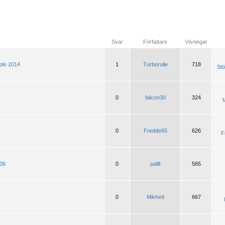
Svar
Författare
Visningar
Polo 2014
1
Turborulle
718
Stö
0
falcon30
324
f
0
Fredde65
626
F
-06
0
palill
565
0
Mikhed
667