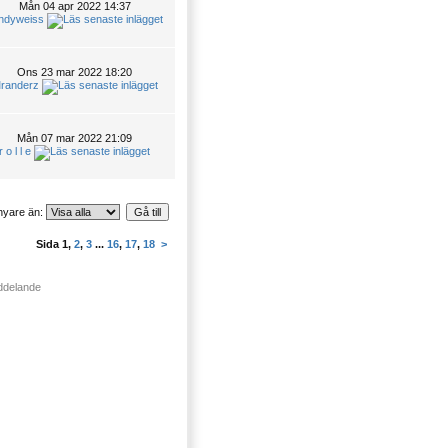
Mån 04 apr 2022 14:37
ndyweiss
Ons 23 mar 2022 18:20
randerz
Mån 07 mar 2022 21:09
r o l l e
nyare än:
Sida
1
,
2
,
3
...
16
,
17
,
18
>
eddelande